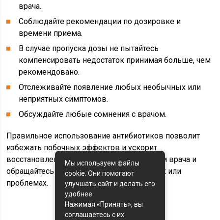
врача.
Соблюдайте рекомендации по дозировке и
времени приема.
В случае пропуска дозы не пытайтесь
компенсировать недостаток принимая больше, чем
рекомендовано.
Отслеживайте появление любых необычных или
неприятных симптомов.
Обсуждайте любые сомнения с врачом.
Правильное использование антибиотиков позволит
избежать побочных эффектов и ускорит
восстановление. Следуйте рекомендациям врача и
Мы используем файлы
обращайтесь к нему при любых сомнениях или
cookie. Они помогают
проблемах.
улучшать сайт и делать его
удобнее.
Нажимая «Принять», вы
соглашаетесь с их