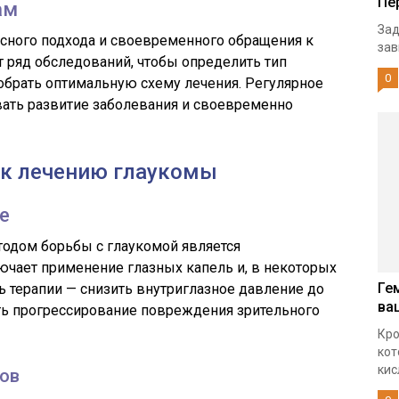
Пе
ам
Зад
сного подхода и своевременного обращения к
зав
т ряд обследований, чтобы определить тип
0
обрать оптимальную схему лечения. Регулярное
ать развитие заболевания и своевременно
к лечению глаукомы
е
одом борьбы с глаукомой является
ючает применение глазных капель и, в некоторых
Ге
ь терапии — снизить внутриглазное давление до
ва
ть прогрессирование повреждения зрительного
Кро
кот
кис
ов