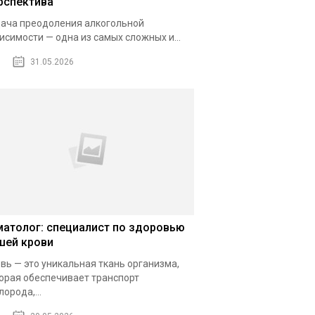
рспектива
ача преодоления алкогольной
исимости — одна из самых сложных и...
31.05.2026
матолог: специалист по здоровью
шей крови
вь — это уникальная ткань организма,
орая обеспечивает транспорт
лорода,...