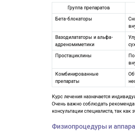
Группа препаратов
Бета-блокаторы
Сн
вн
Вазодилататоры и альфа-
Ул
адреномиметики
су
Простациклины
По
вн
Комбинированные
Об
препараты
не
Курс лечения назначается индивиду
Очень важно соблюдать рекомендац
консультации специалиста, так как 
Физиопроцедуры и аппара