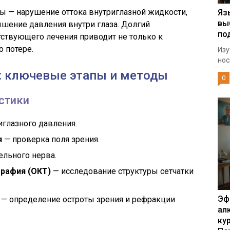
ы — нарушение оттока внутриглазной жидкости,
Яз
вы
шение давления внутри глаза. Долгий
по
тствующего лечения приводит не только к
о потере.
Изу
нос
: ключевые этапы и методы
0
стики
глазного давления.
я
— проверка поля зрения.
ельного нерва.
графия (ОКТ)
— исследование структуры сетчатки
Эф
— определение остроты зрения и рефракции
ал
ку