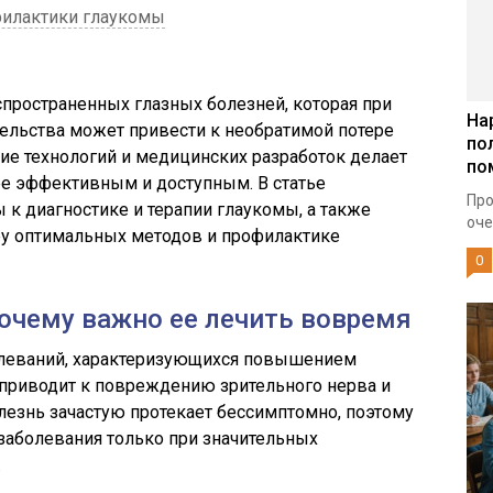
филактики глаукомы
спространенных глазных болезней, которая при
На
ельства может привести к необратимой потере
по
ие технологий и медицинских разработок делает
по
ее эффективным и доступным. В статье
Про
к диагностике и терапии глаукомы, а также
оче
у оптимальных методов и профилактике
0
почему важно ее лечить вовремя
болеваний, характеризующихся повышением
о приводит к повреждению зрительного нерва и
олезнь зачастую протекает бессимптомно, поэтому
заболевания только при значительных
.