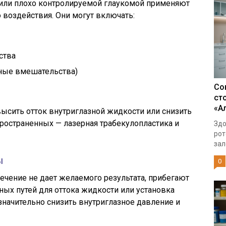
или плохо контролируемой глаукомой применяют
 воздействия. Они могут включать:
ства
ные вмешательства)
Со
ст
«А
сить отток внутриглазной жидкости или снизить
ространенных — лазерная трабекулопластика и
Здо
рот
зал
ы
0
лечение не дает желаемого результата, прибегают
ных путей для оттока жидкости или установка
начительно снизить внутриглазное давление и