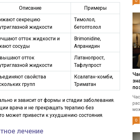
0
Описание
Примеры
ижают секрецию
Тимолол,
утриглазной жидкости
бетоптолол
учшают отток жидкости и
Brimonidine,
жают сосуды
Апранидин
вышают отток
Латанопрост,
утриглазной жидкости
Тафлупрост
Ча
ъединяют свойства
Ксалатан-комби,
зн
скольких групп
Триматан
по
Час
ально и зависит от формы и стадии заболевания.
рас
ии врача и не прекращать терапию без
мож
это может привести к ухудшению состояния.
0
тное лечение