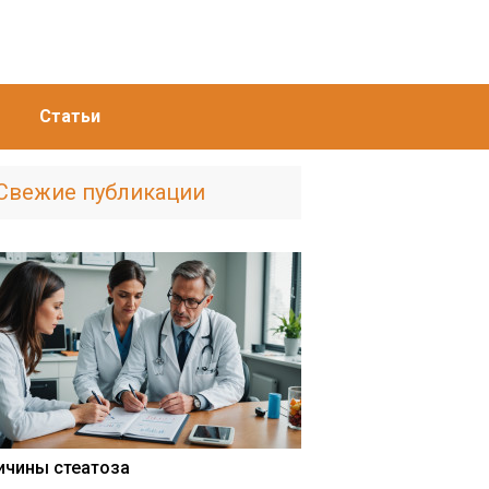
Статьи
Свежие публикации
ичины стеатоза