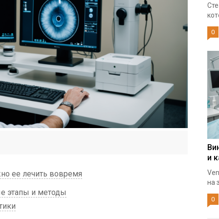
Сте
кот
0
Ви
и 
Ven
жно ее лечить вовремя
на 
е этапы и методы
0
тики