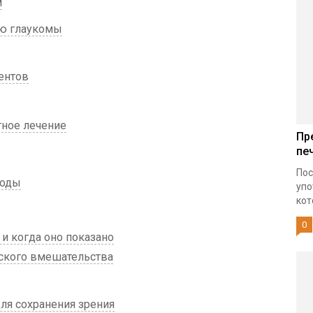
м
ю глаукомы
ентов
ное лечение
Пр
пе
Пос
тоды
упо
кот
0
и когда оно показано
ского вмешательства
ля сохранения зрения