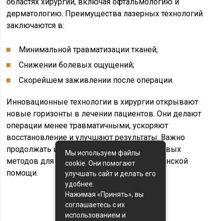
областях хирургии, включая офтальмологию и
дерматологию. Преимущества лазерных технологий
заключаются в:
Минимальной травматизации тканей;
Снижении болевых ощущений;
Скорейшем заживлении после операции.
Инновационные технологии в хирургии открывают
новые горизонты в лечении пациентов. Они делают
операции менее травматичными, ускоряют
восстановление и улучшают результаты. Важно
продолжать исследования и внедрение новых
Мы используем файлы
методов для повышения качества медицинской
cookie. Они помогают
помощи.
улучшать сайт и делать его
удобнее.
Нажимая «Принять», вы
соглашаетесь с их
Оценка статьи:
использованием и