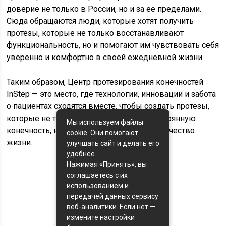
доверие не только в России, но и за ее пределами.
Сюда обращаются люди, которые хотят получить
протезы, которые не только восстанавливают
функциональность, но и помогают им чувствовать себя
уверенно и комфортно в своей ежедневной жизни.
Таким образом, Центр протезирования конечностей
InStep — это место, где технологии, инновации и забота
о пациентах сходятся вместе, чтобы создать протезы,
которые не только восстанавливают потерянную
Мы используем файлы
конечность, но и возвращают радость и качество
cookie. Они помогают
жизни.
улучшать сайт и делать его
удобнее.
Нажимая «Принять», вы
соглашаетесь с их
Оценка статьи:
использованием и
(пока оценок нет)
передачей данных сервису
веб-аналитики. Если нет —
Поделиться с друзьями:
измените настройки