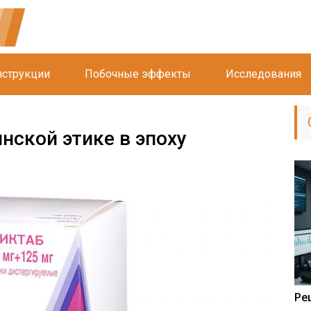
струкции
Побочные эффекты
Исследования
нской этике в эпоху
Ре