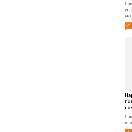
Пос
упо
кот
0
На
по
по
Про
оче