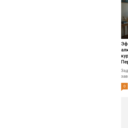
Эф
ал
ку
Пе
Зад
зав
0