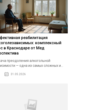
фективная реабилитация
коголезависимых: комплексный
рс в Краснодаре от Мед
рспектива
ача преодоления алкогольной
исимости — одна из самых сложных и...
31.05.2026