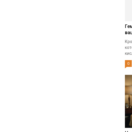
Ге
ва
Кро
кот
кис
0