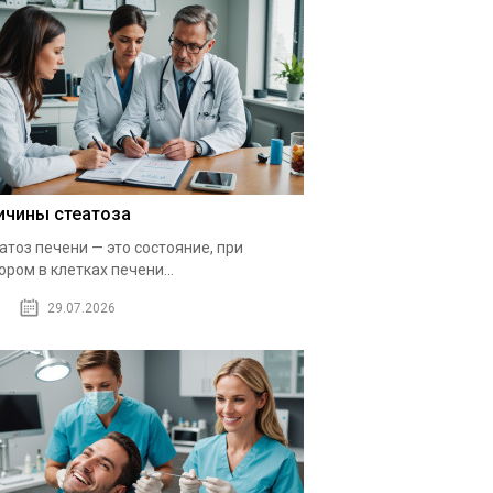
ичины стеатоза
атоз печени — это состояние, при
ором в клетках печени...
29.07.2026