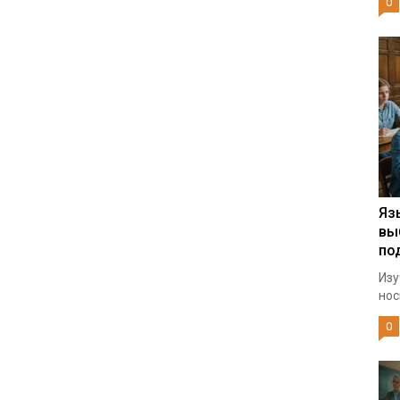
0
Яз
вы
по
Изу
нос
0