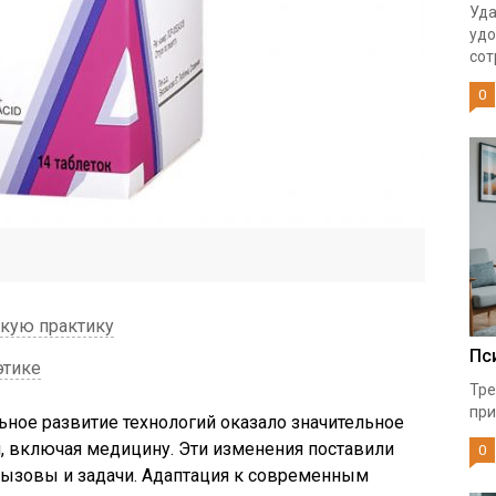
Уда
удо
сот
0
скую практику
Пс
этике
Тре
при
ьное развитие технологий оказало значительное
, включая медицину. Эти изменения поставили
0
ызовы и задачи. Адаптация к современным