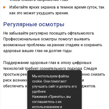
Избегайте ярких экранов в темное время суток, так
как это может ухудшить зрение.
Регулярные осмотры
Не забывайте регулярно посещать офтальмолога.
Профессиональные осмотры помогут выявить
возможные проблемы на ранних стадиях и сохранить
здоровье ваших глаз на долгие годы.
Поддержание здоровья глаз в эпоху цифровых
технологий требует сознательного подхода. Следуя
простым рекомендациям, можно существенно снизить
Мы используем файлы
риск возникновения зрительных проблем и
cookie. Они помогают
обеспечить комфортное использование гаджетов.
улучшать сайт и делать его
удобнее.
Нажимая «Принять», вы
соглашаетесь с их
Оценка статьи:
использованием и