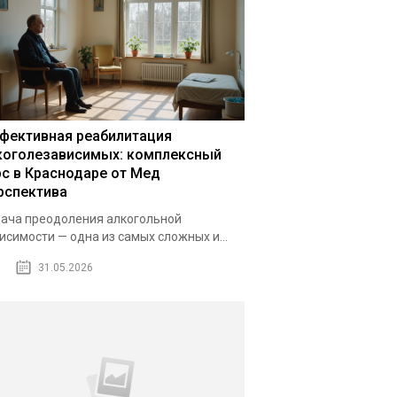
фективная реабилитация
коголезависимых: комплексный
рс в Краснодаре от Мед
рспектива
ача преодоления алкогольной
исимости — одна из самых сложных и...
31.05.2026