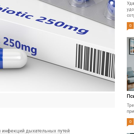
Уда
удо
сот
0
Пс
Тре
при
0
я инфекций дыхательных путей