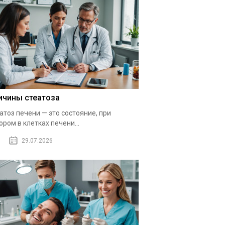
ичины стеатоза
атоз печени — это состояние, при
ором в клетках печени...
29.07.2026