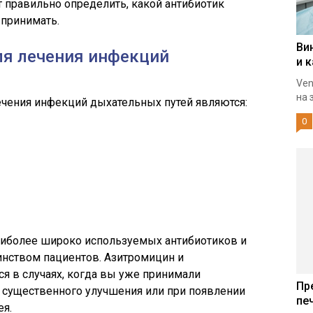
т правильно определить, какой антибиотик
 принимать.
Ви
ля лечения инфекций
и 
Ven
на 
чения инфекций дыхательных путей являются:
0
аиболее широко используемых антибиотиков и
нством пациентов. Азитромицин и
я в случаях, когда вы уже принимали
Пр
 существенного улучшения или при появлении
пе
ея.