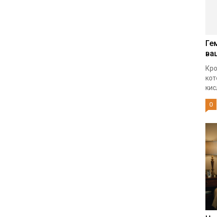
Ге
ва
Кро
кот
кис
0