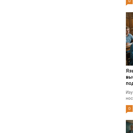
0
Яз
вы
по
Изу
нос
0