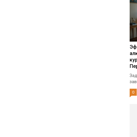
Эф
ал
ку
Пе
Зад
зав
0