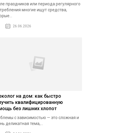
ле праздников или периода регулярного
требления многие ищут средства,
орые...
26.06.2026
рколог на дом: как быстро
лучить квалифицированную
мощь без лишних хлопот
блемы с зависимостью — это сложная и
нь деликатная тема,...