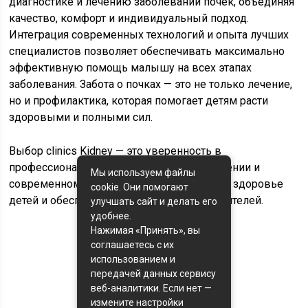
диагностике и лечению заболеваний почек, объединяя
качество, комфорт и индивидуальный подход.
Интеграция современных технологий и опыта лучших
специалистов позволяет обеспечивать максимально
эффективную помощь малышу на всех этапах
заболевания. Забота о почках — это не только лечение,
но и профилактика, которая помогает детям расти
здоровыми и полными сил.
Выбор clinics Kidney — это уверенность в
профессионализме, внимательном отношении и
Мы используем файлы
современном подходе, который защищает здоровье
cookie. Они помогают
детей и обеспечивает спокойствие их родителей.
улучшать сайт и делать его
удобнее.
Нажимая «Принять», вы
соглашаетесь с их
Оценка статьи:
использованием и
(пока оценок нет)
передачей данных сервису
веб-аналитики. Если нет —
Поделиться с друзьями:
измените настройки