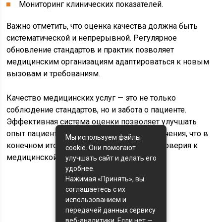
Мониторинг клинических показателей.
Важно отметить, что оценка качества должна быть
систематической и непрерывной. Регулярное
обновление стандартов и практик позволяет
медицинским организациям адаптироваться к новым
вызовам и требованиям.
Качество медицинских услуг — это не только
соблюдение стандартов, но и забота о пациенте.
Эффективная система оценки позволяет улучшать
опыт пациента и повышать результаты лечения, что в
Мы используем файлы
конечном итоге приводит к укреплению доверия к
cookie. Они помогают
медицинской системе.
улучшать сайт и делать его
удобнее.
Нажимая «Принять», вы
соглашаетесь с их
Оценка статьи:
использованием и
(пока оценок нет)
передачей данных сервису
веб-аналитики. Если нет —