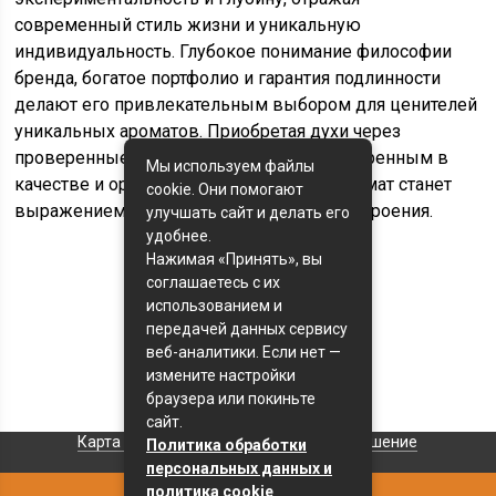
современный стиль жизни и уникальную
индивидуальность. Глубокое понимание философии
бренда, богатое портфолио и гарантия подлинности
делают его привлекательным выбором для ценителей
уникальных ароматов. Приобретая духи через
проверенные источники, можно быть уверенным в
Мы используем файлы
качестве и оригинальности, а каждый аромат станет
cookie. Они помогают
выражением собственной личности и настроения.
улучшать сайт и делать его
удобнее.
Нажимая «Принять», вы
соглашаетесь с их
Оценка статьи:
использованием и
(пока оценок нет)
передачей данных сервису
веб-аналитики. Если нет —
Поделиться с друзьями:
измените настройки
браузера или покиньте
сайт.
Карта сайта
Пользовательское соглашение
Политика обработки
персональных данных и
политика cookie