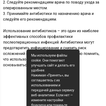
2. Следуйте рекомендациям врача по поводу ухода за
оперированным местом.
3. Принимайте антибиотики по назначению врача и
следуйте его рекомендациям.
Использование антибиотиков – это один из наиболее
эффективных способов профилактики
послеоперационных инфекций. Антибиотики могут
предотвратить инфицирование и снизить риск
осложнений после операции. Однако, важно помнить,
Мы используем файлы
что использование антибиотиков должно
cookie. Они помогают
основываться на рекомендациях врача.
улучшать сайт и делать его
удобнее.
Нажимая «Принять», вы
соглашаетесь с их
Оценка статьи:
использованием и
(пока оценок нет)
передачей данных сервису
веб-аналитики. Если нет —
Поделиться с друзьями:
измените настройки
браузера или покиньте