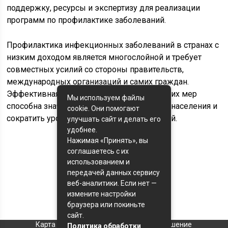
поддержку, ресурсы и экспертизу для реализации
программ по профилактике заболеваний.
Профилактика инфекционных заболеваний в странах с
низким доходом является многослойной и требует
совместных усилий со стороны правительств,
международных организаций и самих граждан.
Эффективная реализация профилактических мер
Мы используем файлы
способна значительно улучшить здоровье населения и
cookie. Они помогают
сократить уровень смертности от инфекций.
улучшать сайт и делать его
удобнее.
Нажимая «Принять», вы
соглашаетесь с их
Оценка статьи:
использованием и
(пока оценок нет)
передачей данных сервису
веб-аналитики. Если нет —
Поделиться с друзьями:
измените настройки
браузера или покиньте
сайт.
Карта сайта
Пользовательское соглашение
Политика обработки