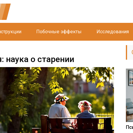
струкции
Побочные эффекты
Исследования
: наука о старении
Пс