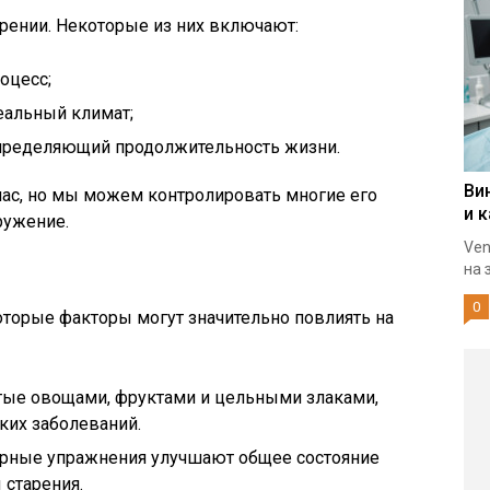
рении. Некоторые из них включают:
оцесс;
еальный климат;
пределяющий продолжительность жизни.
Ви
 нас, но мы можем контролировать многие его
и 
ружение.
Ven
на 
0
оторые факторы могут значительно повлиять на
тые овощами, фруктами и цельными злаками,
ких заболеваний.
рные упражнения улучшают общее состояние
 старения.