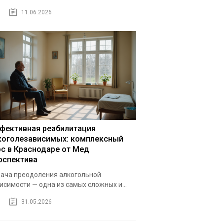
11.06.2026
фективная реабилитация
коголезависимых: комплексный
рс в Краснодаре от Мед
рспектива
ача преодоления алкогольной
исимости — одна из самых сложных и...
31.05.2026