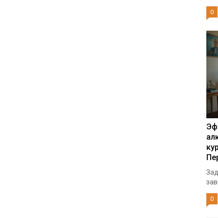
0
Эф
ал
ку
Пе
Зад
зав
0