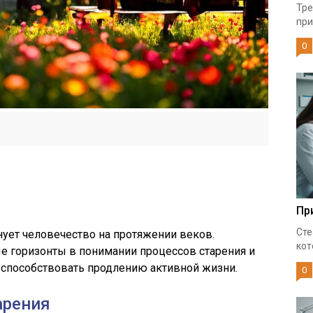
Тре
при
0
Пр
Сте
нует человечество на протяжении веков.
кот
е горизонты в понимании процессов старения и
 способствовать продлению активной жизни.
0
арения