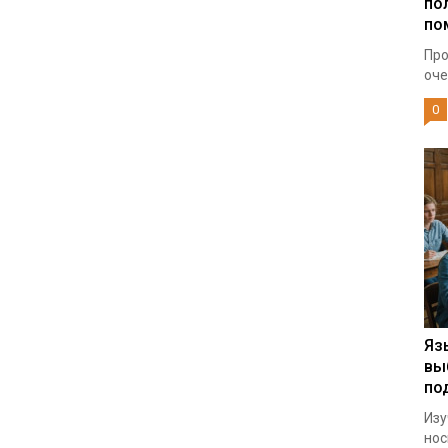
по
по
Про
оче
0
Яз
вы
по
Изу
нос