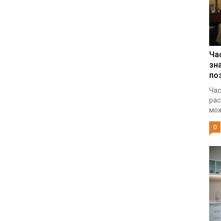
Ча
зн
по
Час
рас
мож
0