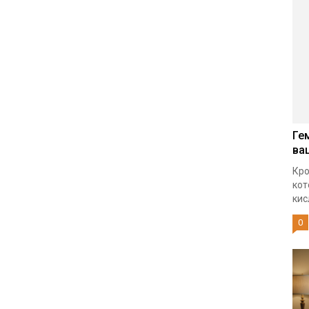
Ге
ва
Кро
кот
кис
0