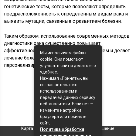
генетические тесты, которые позволяют определить
предрасположенность к определенным видам рака и
выявить мутации, связанные с развитием болезни.
Таким образом, использование современных методов
диагностики рака существенно повышает
эффективность борьбы с этим заболеванием и делает
Мы используем файлы
лечение более целенаправленным и
cookie. Они помогают
персонализированным.
улучшать сайт и делать его
удобнее.
Нажимая «Принять», вы
соглашаетесь с их
Оценка статьи:
использованием и
(пока оценок нет)
передачей данных сервису
веб-аналитики. Если нет —
Поделиться с друзьями:
измените настройки
браузера или покиньте
сайт.
Карта сайта
Пользовательское соглашение
Политика обработки
персональных данных и