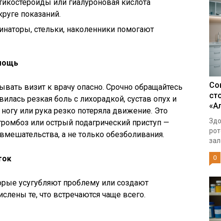
тикостероиды или гиалуроновая кислота
руге показаний.
инаторы, стельки, наколенники помогают
омощь
Со
ывать визит к врачу опасно. Срочно обращайтесь
ст
илась резкая боль с лихорадкой, сустав опух и
«А
 ногу или рука резко потеряла движение. Это
Здо
тромбоз или острый подагрический приступ —
рот
вмешательства, а не только обезболивания.
зал
ток
0
орые усугубляют проблему или создают
слены те, что встречаются чаще всего.