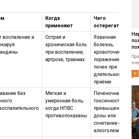
зм
Когда
Чего
применяют
остерегаться
На
 воспаление и
Острая и
Язвенная
по
окируя
хроническая боль
болезнь,
по
ландины
при воспалении,
кровоточивость,
Про
артрозе, травмах
поражение
оче
почек при
0
длительном
приёме
ивание без
Мягкая и
Печёночная
нного
умеренная боль,
токсичность при
воспалительного
когда НПВС
превышении
противопоказаны
дозы или
сочетании с
алкоголем