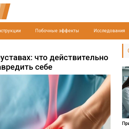
струкции
Побочные эффекты
Исследования
суставах: что действительно
авредить себе
Пр