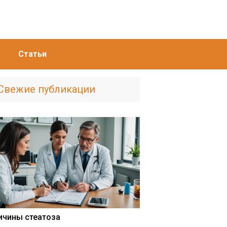
Статьи
Свежие публикации
ичины стеатоза