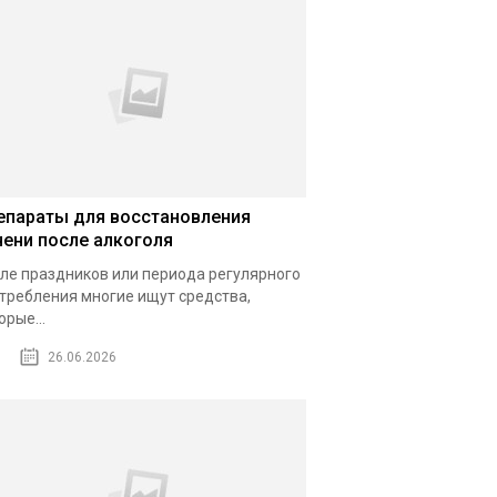
епараты для восстановления
чени после алкоголя
ле праздников или периода регулярного
требления многие ищут средства,
орые...
26.06.2026