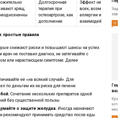
Пе
ожительно
Долгосрочная
Эффект не у
ивают хрящ;
терапия при
всех; возможны
Зад
зав
неоднозначны
остеоартрозе, как
аллергии и
дополнение
взаимодействия
0
и: простые правила
орые снижают риски и повышают шансы на успех.
 врач не поставил диагноз, не затягивайте с
ном или нарастающем симптоме. Далее
ичивайте её «на всякий случай». Для
Ге
л по деньгам из‑за риска для печени.
ва
бой.
Сочетание нескольких препаратов одной
Кро
ий без существенной пользы.
кот
умайте о защите желудка.
Иногда назначают
кис
и рекомендуют принимать средство после еды.