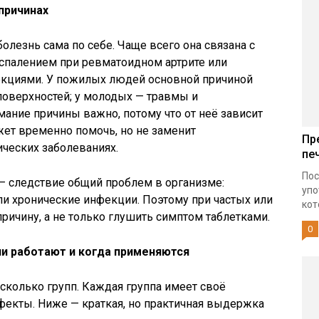
причинах
болезнь сама по себе. Чаще всего она связана с
оспалением при ревматоидном артрите или
фекциями. У пожилых людей основной причиной
поверхностей; у молодых — травмы и
ание причины важно, потому что от неё зависит
ет временно помочь, но не заменит
Пр
ческих заболеваниях.
пе
Пос
 — следствие общий проблем в организме:
упо
и хронические инфекции. Поэтому при частых или
кот
ричину, а не только глушить симптом таблетками.
0
ни работают и когда применяются
есколько групп. Каждая группа имеет своё
фекты. Ниже — краткая, но практичная выдержка