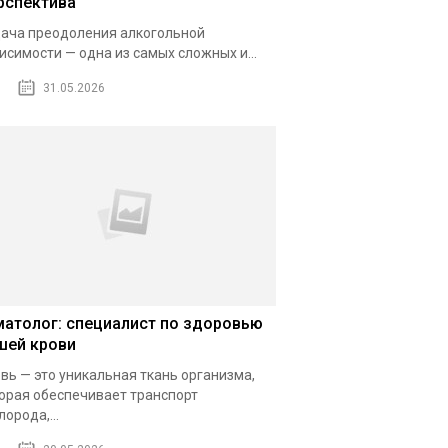
рспектива
ача преодоления алкогольной
исимости — одна из самых сложных и...
31.05.2026
матолог: специалист по здоровью
шей крови
вь — это уникальная ткань организма,
орая обеспечивает транспорт
лорода,...