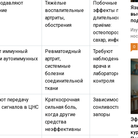
одавляют
Тяжёлые
Побочные
Яз
ние
воспалительные
эффекты при
вы
артриты,
длительном
по
обострения
приёме:
Изу
остеопороз,
нос
сахар, инфекции
0
т иммунный
Ревматоидный
Требуют
ри аутоиммунных
артрит,
наблюдения
системные
врача и
болезни
лабораторного
соединительной
контроля
ткани
ют передачу
Краткосрочная
Зависимость,
 сигналов в ЦНС
сильная боль,
сонливость,
когда другие
запоры
Эф
средства
ал
неэффективны
ку