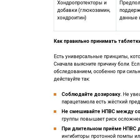
Хондропротекторы и
Предпол
добавки (глюкозамин,
поддерж
хондроитин)
данные 
Как правильно принимать таблетк
Есть универсальные принципы, кот
Сначала выясните причину боли. Если
обследованием, особенно при силь
действуйте так:
Соблюдайте дозировку.
Не увел
парацетамола есть жёсткий преде
Не смешивайте НПВС между со
группы повышает риск осложнен
При длительном приёме НПВС д
ингибиторы протонной помпы ил