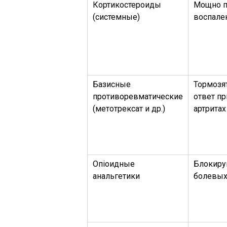
Кортикостероиды
Мощно п
(системные)
воспале
Базисные
Тормозя
противоревматические
ответ п
(метотрексат и др.)
артритах
Опioидные
Блокиру
анальгетики
болевых