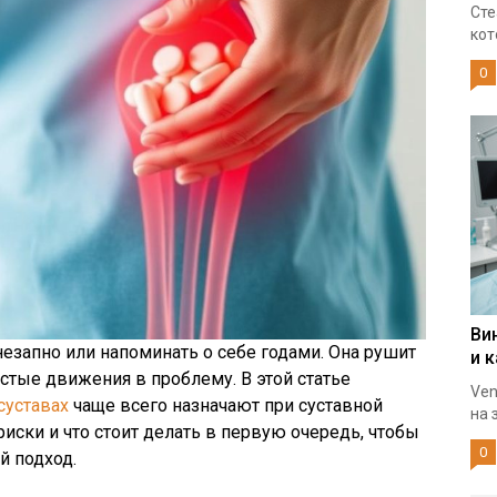
Сте
кот
0
Ви
незапно или напоминать о себе годами. Она рушит
и 
стые движения в проблему. В этой статье
Ven
суставах
чаще всего назначают при суставной
на 
 риски и что стоит делать в первую очередь, чтобы
0
 подход.