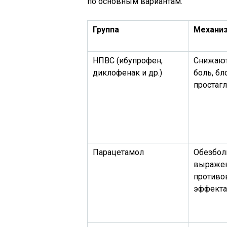
по основным вариантам.
Группа
Механи
НПВС (ибупрофен,
Снижают
диклофенак и др.)
боль, бл
простаг
Парацетамол
Обезбол
выраже
противо
эффекта