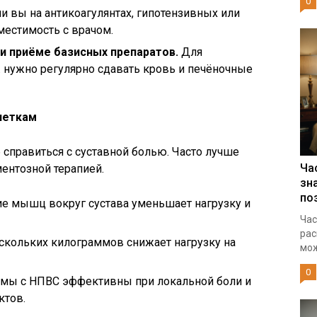
0
и вы на антикоагулянтах, гипотензивных или
местимость с врачом.
и приёме базисных препаратов.
Для
. нужно регулярно сдавать кровь и печёночные
леткам
 справиться с суставной болью. Часто лучше
Ча
ентозной терапией.
зн
по
е мышц вокруг сустава уменьшает нагрузку и
Час
рас
скольких килограммов снижает нагрузку на
мож
0
емы с НПВС эффективны при локальной боли и
ктов.