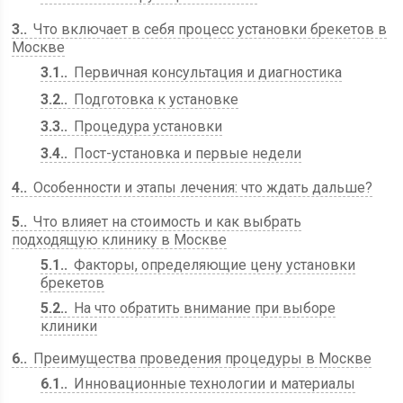
3.
Что включает в себя процесс установки брекетов в
Москве
3.1.
Первичная консультация и диагностика
3.2.
Подготовка к установке
3.3.
Процедура установки
3.4.
Пост-установка и первые недели
4.
Особенности и этапы лечения: что ждать дальше?
5.
Что влияет на стоимость и как выбрать
подходящую клинику в Москве
5.1.
Факторы, определяющие цену установки
брекетов
5.2.
На что обратить внимание при выборе
клиники
6.
Преимущества проведения процедуры в Москве
6.1.
Инновационные технологии и материалы