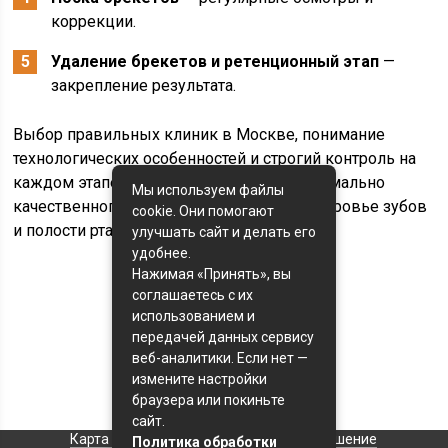
коррекции.
Удаление брекетов и ретенционный этап
—
закрепление результата.
Выбор правильных клиник в Москве, понимание
технологических особенностей и строгий контроль на
каждом этапе позволяют добиться максимально
Мы используем файлы
качественного результата и сохранить здоровье зубов
cookie. Они помогают
и полости рта на долгие годы.
улучшать сайт и делать его
удобнее.
Нажимая «Принять», вы
соглашаетесь с их
Оценка статьи:
использованием и
(пока оценок нет)
передачей данных сервису
веб-аналитики. Если нет —
Поделиться с друзьями:
измените настройки
браузера или покиньте
сайт.
Карта сайта
Пользовательское соглашение
Политика обработки