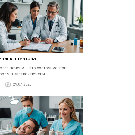
ичины стеатоза
атоз печени — это состояние, при
ором в клетках печени...
29.07.2026