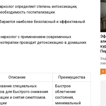
арколог определяет степень интоксикации,
необходимость госпитализации.
ирается наиболее безопасный и эффективный
Эф
-нарколог с применением современных
ал
котерапии проводит детоксикацию в домашних
ку
Пе
Зад
зав
0
Описание
Преимущества
ование специальных
Быстрое
ов для быстрого снижения
облегчение
ации и снятия симптомов
состояния,
нции
минимальный