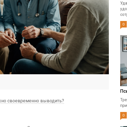
Уда
удо
сот
0
Пс
Тре
ажно своевременно выводить?
при
0