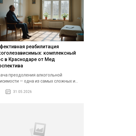
фективная реабилитация
коголезависимых: комплексный
рс в Краснодаре от Мед
рспектива
ача преодоления алкогольной
исимости — одна из самых сложных и...
31.05.2026