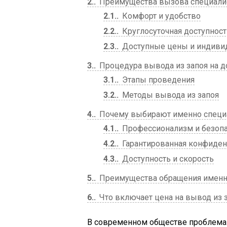
2.
Преимущества вызова специалис
2.1.
Комфорт и удобство
2.2.
Круглосуточная доступност
2.3.
Доступные цены и индиви
3.
Процедура вывода из запоя на 
3.1.
Этапы проведения
3.2.
Методы вывода из запоя
4.
Почему выбирают именно специа
4.1.
Профессионализм и безопа
4.2.
Гарантированная конфиден
4.3.
Доступность и скорость
5.
Преимущества обращения именно по 
6.
Что включает цена на вывод из 
В современном обществе проблема 