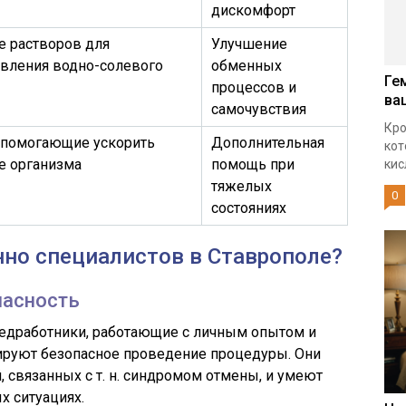
дискомфорт
е растворов для
Улучшение
овления водно-солевого
обменных
Ге
процессов и
ва
самочувствия
Кро
 помогающие ускорить
Дополнительная
кот
е организма
помощь при
кис
тяжелых
0
состояниях
но специалистов в Ставрополе?
пасность
едработники, работающие с личным опытом и
ируют безопасное проведение процедуры. Они
, связанных с т. н. синдромом отмены, и умеют
х ситуациях.