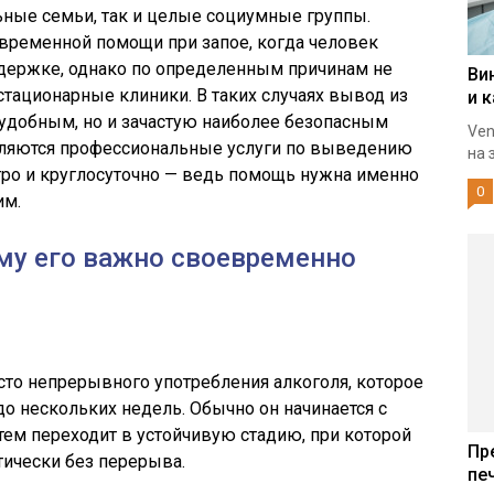
льные семьи, так и целые социумные группы.
евременной помощи при запое, когда человек
держке, однако по определенным причинам не
Ви
стационарные клиники. В таких случаях вывод из
и 
о удобным, но и зачастую наиболее безопасным
Ven
вляются профессиональные услуги по выведению
на 
тро и круглосуточно — ведь помощь нужна именно
0
им.
ему его важно своевременно
асто непрерывного употребления алкоголя, которое
до нескольких недель. Обычно он начинается с
тем переходит в устойчивую стадию, при которой
Пр
тически без перерыва.
пе