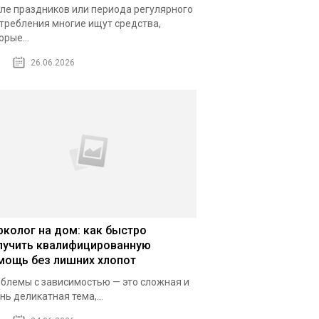
ле праздников или периода регулярного
требления многие ищут средства,
орые...
26.06.2026
рколог на дом: как быстро
лучить квалифицированную
мощь без лишних хлопот
блемы с зависимостью — это сложная и
нь деликатная тема,...