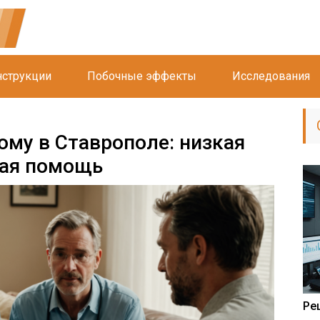
струкции
Побочные эффекты
Исследования
ому в Ставрополе: низкая
ная помощь
Ре