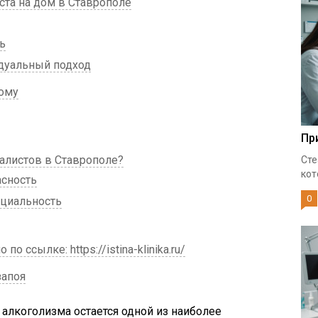
та на дом в Ставрополе
ь
дуальный подход
дому
Пр
листов в Ставрополе?
Сте
кот
сность
0
циальность
ссылке: https://istina-klinika.ru/
запоя
алкоголизма остается одной из наиболее