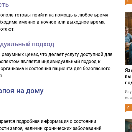
0
сть
ополе готовы прийти на помощь в любое время
бходима именно в ночное или выходное время,
отают.
идуальный подход
разумных ценах, что делает услугу доступной для
аспектом является индивидуальный подход к
 организма и состояния пациента для безопасного
Яз
я.
вы
по
апоя на дому
Изу
нос
0
рается подробная информация о состоянии
ости запоя, наличии хронических заболеваний.