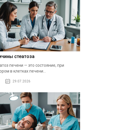
ичины стеатоза
атоз печени — это состояние, при
ором в клетках печени...
29.07.2026