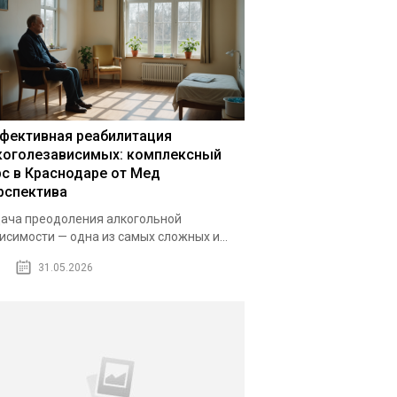
фективная реабилитация
коголезависимых: комплексный
рс в Краснодаре от Мед
рспектива
ача преодоления алкогольной
исимости — одна из самых сложных и...
31.05.2026