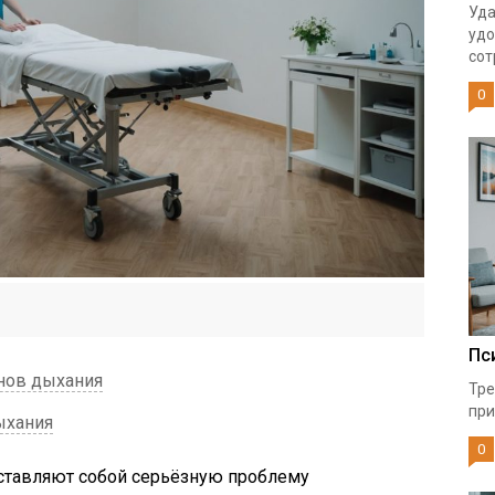
Уда
удо
сот
0
Пс
нов дыхания
Тре
при
ыхания
0
ставляют собой серьёзную проблему