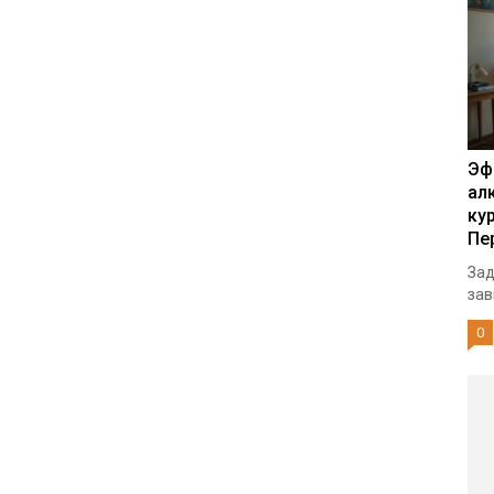
Эф
ал
ку
Пе
Зад
зав
0