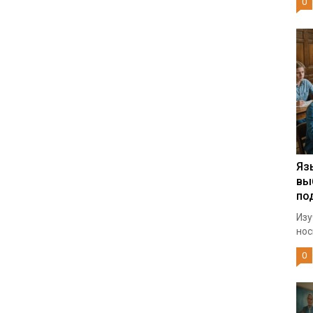
0
Яз
вы
по
Изу
нос
0