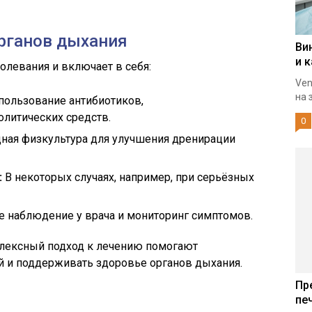
рганов дыхания
Ви
и 
олевания и включает в себя:
Ven
на 
ользование антибиотиков,
олитических средств.
0
дная физкультура для улучшения дренирации
:
В некоторых случаях, например, при серьёзных
 наблюдение у врача и мониторинг симптомов.
лексный подход к лечению помогают
й и поддерживать здоровье органов дыхания.
Пр
пе