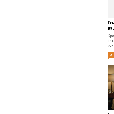
Ге
ва
Кро
кот
кис
0