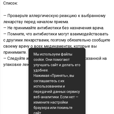
Список:
— Проверьте аллергическую реакцию к выбранному
лекарству перед началом приема.
— Не принимайте антибиотики без назначения врача.
— Помните, что антибиотики могут взаимодействовать
с другими лекарствами, поэтому обязательно сообщите
своему врачу о всех медикаментах, которые вы
принимаете.
Мы используем файлы
— Следуйте инструкции по применению, указанной на
cookie. Они помогают
упаковке лекарства.
улучшать сайт и делать его
удобнее.
Нажимая «Принять», вы
соглашаетесь с их
Оценка статьи:
использованием и
(пока оценок нет)
передачей данных сервису
веб-аналитики. Если нет —
Поделиться с друзьями:
измените настройки
браузера или покиньте
сайт.