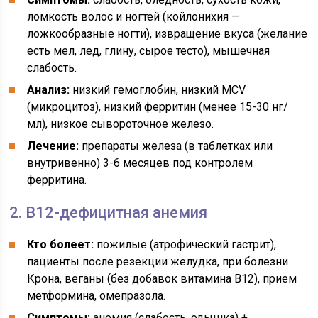
ломкость волос и ногтей (койлонихия —
ложкообразные ногти), извращение вкуса (желание
есть мел, лед, глину, сырое тесто), мышечная
слабость.
Анализ:
низкий гемоглобин, низкий MCV
(микроцитоз), низкий ферритин (менее 15-30 нг/
мл), низкое сывороточное железо.
Лечение:
препараты железа (в таблетках или
внутривенно) 3-6 месяцев под контролем
ферритина.
2. В12-дефицитная анемия
Кто болеет:
пожилые (атрофический гастрит),
пациенты после резекции желудка, при болезни
Крона, веганы (без добавок витамина В12), прием
метформина, омепразола.
Симптомы:
анемия (слабость, одышка) +