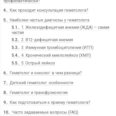
профилактически?
4.
Как проходит консультация гематолога?
5.
Наиболее частые диагнозы у гематолога
5.1.
1. Железодефицитная анемия (ЖДА) — самая
частая
5.2.
2. В12-дефицитная анемия
5.3.
3. Иммунная тромбоцитопения (ИТП)
5.4.
4. Хронический миелолейкоз (ХМЛ)
5.5.
5. Острый лейкоз
6.
Гематолог и онколог: в чем разница?
7.
Детский гематолог: особенности
8.
Гематолог и трансфузиология
9.
Как подготовиться к приему гематолога?
10.
Часто задаваемые вопросы (FAQ)