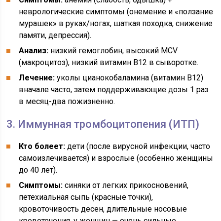
неврологические симптомы (онемение и «ползание
мурашек» в руках/ногах, шаткая походка, снижение
памяти, депрессия).
Анализ:
низкий гемоглобин, высокий MCV
(макроцитоз), низкий витамин В12 в сыворотке.
Лечение:
уколы цианокобаламина (витамин В12)
вначале часто, затем поддерживающие дозы 1 раз
в месяц-два пожизненно.
3. Иммунная тромбоцитопения (ИТП)
Кто болеет:
дети (после вирусной инфекции, часто
самоизлечивается) и взрослые (особенно женщины
до 40 лет).
Симптомы:
синяки от легких прикосновений,
петехиальная сыпь (красные точки),
кровоточивость десен, длительные носовые
кровотечения, у женщин — очень сильные