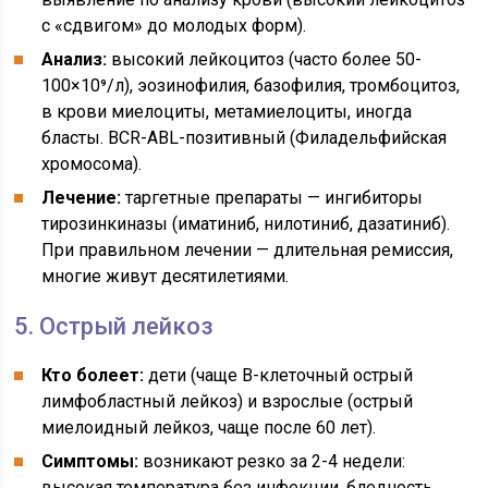
с «сдвигом» до молодых форм).
Анализ:
высокий лейкоцитоз (часто более 50-
100×10⁹/л), эозинофилия, базофилия, тромбоцитоз,
в крови миелоциты, метамиелоциты, иногда
бласты. BCR-ABL-позитивный (Филадельфийская
хромосома).
Лечение:
таргетные препараты — ингибиторы
тирозинкиназы (иматиниб, нилотиниб, дазатиниб).
При правильном лечении — длительная ремиссия,
многие живут десятилетиями.
5. Острый лейкоз
Кто болеет:
дети (чаще В-клеточный острый
лимфобластный лейкоз) и взрослые (острый
миелоидный лейкоз, чаще после 60 лет).
Симптомы:
возникают резко за 2-4 недели:
высокая температура без инфекции, бледность,