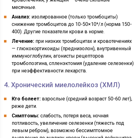
месячные.
Анализ:
изолированное (только тромбоциты)
снижение тромбоцитов до 10-50×10⁹/л (норма 150-
400). Другие показатели крови в норме.
Лечение:
при низких тромбоцитах и кровотечениях
— глюкокортикоиды (преднизолон), внутривенный
иммуноглобулин, агонисты рецепторов
тромбопоэтина, спленэктомия (удаление селезенки)
при неэффективности лекарств.
4. Хронический миелолейкоз (ХМЛ)
Кто болеет:
взрослые (средний возраст 50-60 лет),
реже дети.
Симптомы:
слабость, потеря веса, ночная
потливость, увеличение селезенки (тяжесть под
левым ребром), возможно бессимптомное
выявление по анализу крови (высокий лейкоцитоз