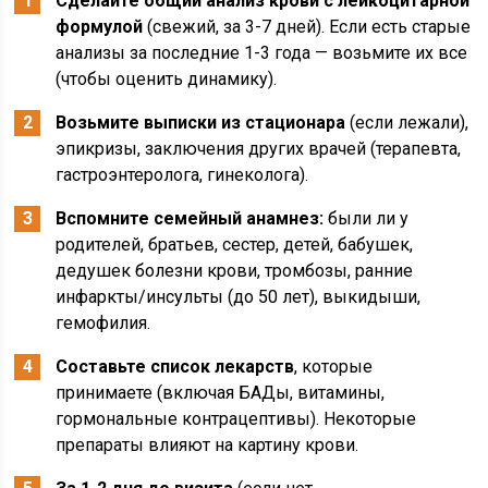
Сделайте общий анализ крови с лейкоцитарной
формулой
(свежий, за 3-7 дней). Если есть старые
анализы за последние 1-3 года — возьмите их все
(чтобы оценить динамику).
Возьмите выписки из стационара
(если лежали),
эпикризы, заключения других врачей (терапевта,
гастроэнтеролога, гинеколога).
Вспомните семейный анамнез:
были ли у
родителей, братьев, сестер, детей, бабушек,
дедушек болезни крови, тромбозы, ранние
инфаркты/инсульты (до 50 лет), выкидыши,
гемофилия.
Составьте список лекарств
, которые
принимаете (включая БАДы, витамины,
гормональные контрацептивы). Некоторые
препараты влияют на картину крови.