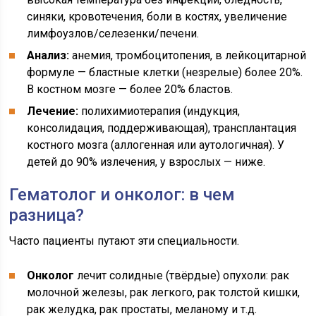
синяки, кровотечения, боли в костях, увеличение
лимфоузлов/селезенки/печени.
Анализ:
анемия, тромбоцитопения, в лейкоцитарной
формуле — бластные клетки (незрелые) более 20%.
В костном мозге — более 20% бластов.
Лечение:
полихимиотерапия (индукция,
консолидация, поддерживающая), трансплантация
костного мозга (аллогенная или аутологичная). У
детей до 90% излечения, у взрослых — ниже.
Гематолог и онколог: в чем
разница?
Часто пациенты путают эти специальности.
Онколог
лечит солидные (твёрдые) опухоли: рак
молочной железы, рак легкого, рак толстой кишки,
рак желудка, рак простаты, меланому и т.д.