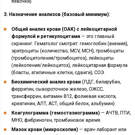
язвочки).
3. Назначение анализов (базовый минимум):
Общий анализ крови (ОАК) с лейкоцитарной
формулой и ретикулоцитами
— это главный
скрининг. Гематолог смотрит: гемоглобин (анемия),
эритроциты (количество, MCV, MCH), тромбоциты
(тромбоцитопения/тромбоцитоз), лейкоциты
(лейкопения/лейкоцитоз), лейкоцитарная формула
(бласты, атипичные клетки, сдвиги), СОЭ.
Биохимический анализ крови
(ЛДГ, билирубин,
ферритин, сывороточное железо, ОЖСС,
трансферрин, витамин В12, фолиевая кислота,
креатинин, АЛТ, АСТ, общий белок, альбумин).
Коагулограмма (гемостазиограмма)
— АЧТВ, ПТИ,
МНО, фибриноген, тромбиновое время.
Мазок крови (микроскопия)
— врач-лаборант или