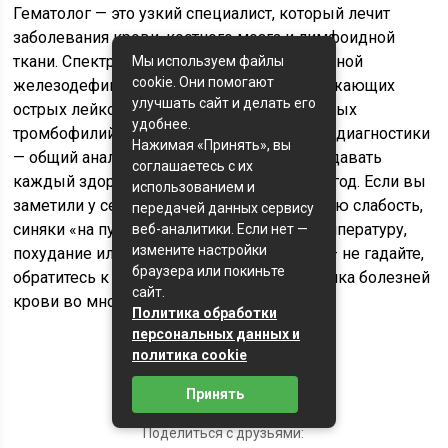
Гематолог — это узкий специалист, который лечит
заболевания крови, костного мозга и лимфоидной
ткани. Спектр его работы широк: от банальной
Мы используем файлы
cookie. Они помогают
железодефицитной анемии до жизнеугрожающих
улучшать сайт и делать его
острых лейкозов и тяжелых наследственных
удобнее.
тромбофилий. Основной метод первичной диагностики
Нажимая «Принять», вы
— общий анализ крови, который должен сдавать
соглашаетесь с их
каждый здоровый человек хотя бы раз в год. Если вы
использованием и
заметили у себя или ребенка необъяснимую слабость,
передачей данных сервису
синяки «на пустом месте», длительную температуру,
веб-аналитики. Если нет —
измените настройки
похудание или увеличенные лимфоузлы — не гадайте,
браузера или покиньте
обратитесь к гематологу. Ранняя диагностика болезней
сайт.
крови во многих случаях спасает жизнь.
Политика обработки
персональных данных и
политика cookie
Оценка статьи:
Принять
(пока оценок нет)
Поделиться с друзьями: