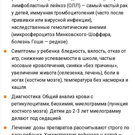
лимфобластный лейкоз (ОЛЛ) — самый частый рак
у детей, иммунная тромбоцитопения (часто после
прививки или вирусной инфекции),
наследственные гемолитические анемии
(микросфероцитоз Минковского-Шоффара,
болезнь Гоше — редкое).
Симптомы у ребенка: бледность, вялость, отказ от
игр, снижение успеваемости в школе, частые
носовые кровотечения, синяки «без причины»,
увеличение живота (селезенка, печень), боли в
ногах (костном мозге), температура без насморка и
кашля.
Диагностика: Общий анализ крови с
ретикулоцитами, биохимия, миелограмма (пункция
костного мозга). Детям до 2-3 лет миелограмму
делают под седацией.
Лечение: дозы препаратов рассчитывают строго по
весу ребенка. Химиотерапия лейкозов у детей —