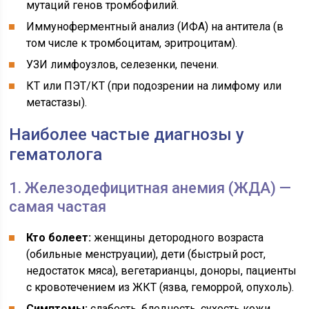
мутаций генов тромбофилий.
Иммуноферментный анализ (ИФА) на антитела (в
том числе к тромбоцитам, эритроцитам).
УЗИ лимфоузлов, селезенки, печени.
КТ или ПЭТ/КТ (при подозрении на лимфому или
метастазы).
Наиболее частые диагнозы у
гематолога
1. Железодефицитная анемия (ЖДА) —
самая частая
Кто болеет:
женщины детородного возраста
(обильные менструации), дети (быстрый рост,
недостаток мяса), вегетарианцы, доноры, пациенты
с кровотечением из ЖКТ (язва, геморрой, опухоль).
Симптомы:
слабость, бледность, сухость кожи,